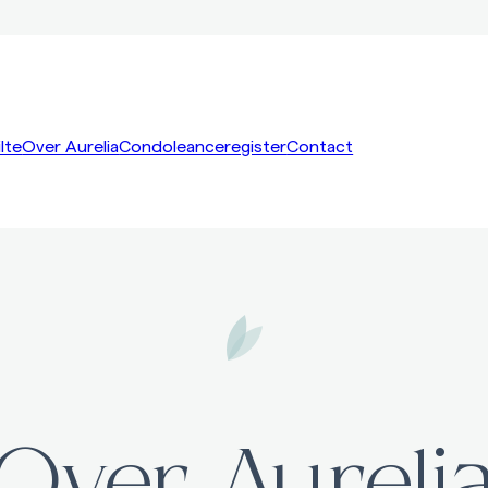
lte
Over Aurelia
Condoleanceregister
Contact
Over Aureli