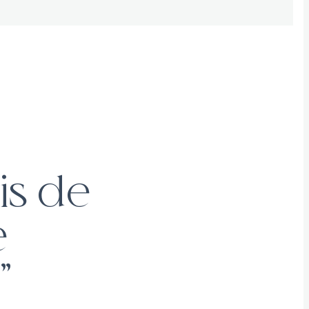
is de
e
”