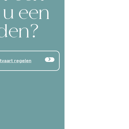
t u een
lden?
tvaart regelen