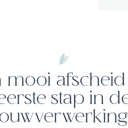
 mooi afscheid 
eerste stap in d
rouwverwerking