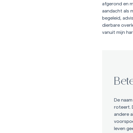
afgerond en m
aandacht als 
begeleid, adv
dierbare overle
vanuit mijn har
Bete
De naam 
roteert. 
andere al
voorspoe
leven ge