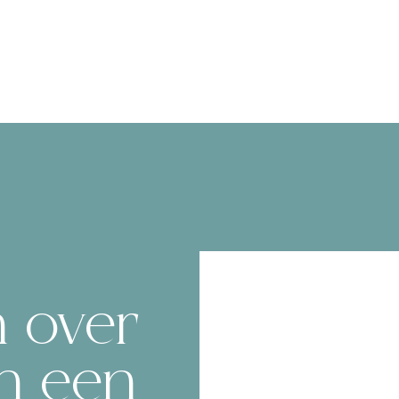
n over
an een