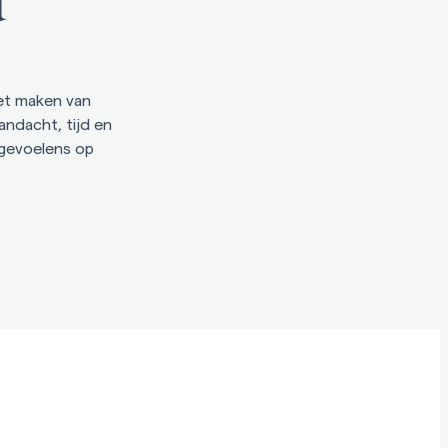
et maken van
ndacht, tijd en
 gevoelens op