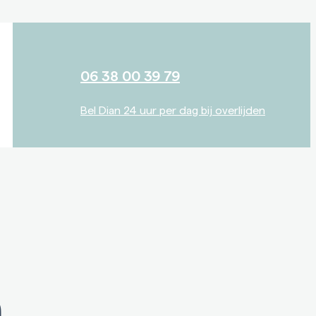
06 38 00 39 79
Bel Dian 24 uur per dag bij overlijden
a