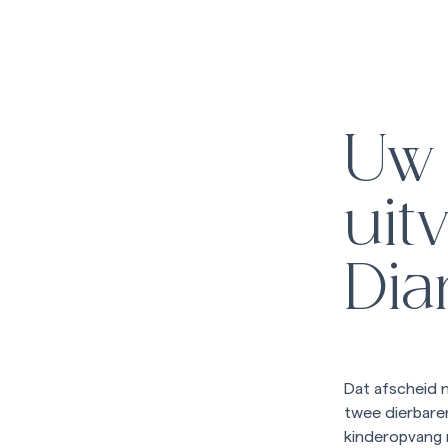
Uw
uit
Dia
Dat afscheid n
twee dierbare
kinderopvang n