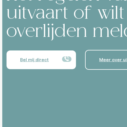
uitvaart of wil
overlijden me
Bel mij direct
Meer over ui