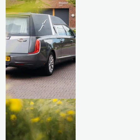
Gedichten voor rouwkaart
Sterrenstilte
Over Aurelia
Condoleanceregister
Contact