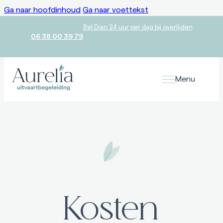
Ga naar hoofdinhoud
Ga naar voettekst
Bel Dian 24 uur per dag bij overlijden
06 38 00 39 79
Menu
Voor overlijden
Uitvaartwensen
Er is niets zo persoonlijk als een afscheid. Van te voren uw
uitvaartwensen kenbaar maken geeft rust.
Bij overlijden
Uitvaart regelen
Kosten
In alle rust afscheid nemen van uw dierbare zonder zorgen.