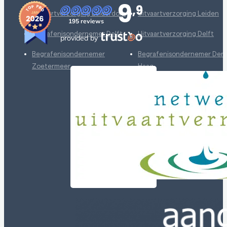
9
,9
Uitvaartverzorging Leiderdorp
Uitvaartverzorging Leiden
195 reviews
Begrafenisondernemer Delft
Uitvaartverzorging Delft
provided by
Begrafenisondernemer
Begrafenisondernemer Den
Zoetermeer
Haag