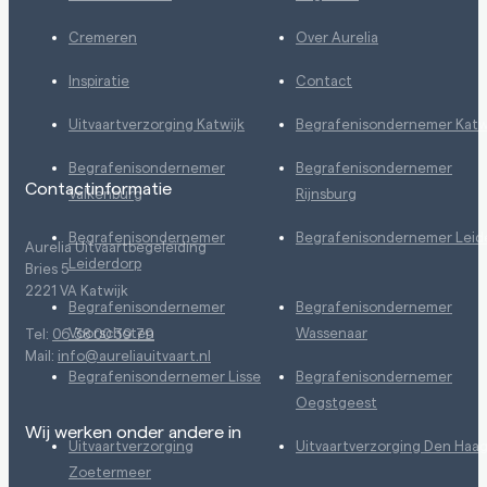
Cremeren
Over Aurelia
Inspiratie
Contact
Uitvaartverzorging Katwijk
Begrafenisondernemer Katw
Begrafenisondernemer
Begrafenisondernemer
Contactinformatie
Valkenburg
Rijnsburg
Begrafenisondernemer
Begrafenisondernemer Leid
Aurelia Uitvaartbegeleiding
Leiderdorp
Bries 5
2221 VA Katwijk
Begrafenisondernemer
Begrafenisondernemer
Voorschoten
Wassenaar
Tel:
06 38 00 39 79
Mail:
info@aureliauitvaart.nl
Begrafenisondernemer Lisse
Begrafenisondernemer
Oegstgeest
Wij werken onder andere in
Uitvaartverzorging
Uitvaartverzorging Den Haa
Zoetermeer