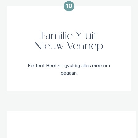
alle tijd neemt en alles goed uitlegt. Ook
10
ging ze heel goed met onze kinderen om.
Wij zijn blij dat zij ons heeft geholpen en
de uitvaart van mijn vader heeft geregeld.
Familie Y uit
Nieuw Vennep
Perfect Heel zorgvuldig alles mee om
gegaan.