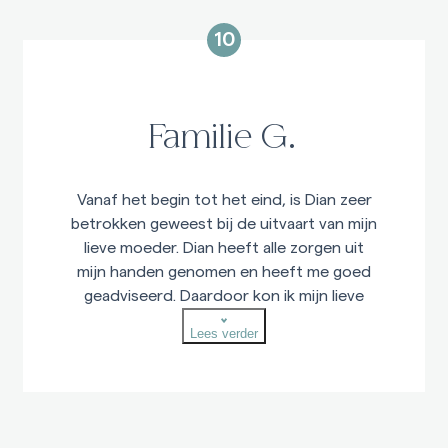
10
Familie G.
Vanaf het begin tot het eind, is Dian zeer
betrokken geweest bij de uitvaart van mijn
lieve moeder. Dian heeft alle zorgen uit
mijn handen genomen en heeft me goed
geadviseerd. Daardoor kon ik mijn lieve
moeder de perfecte uitvaart geven die ze
Lees verder
had gewild. Dian was altijd bereikbaar en
geen vraag was te veel. Ik raad Dian zeer
zeker aan! Dian, nogmaals heel erg
bedankt voor alles! Je bent een topper!