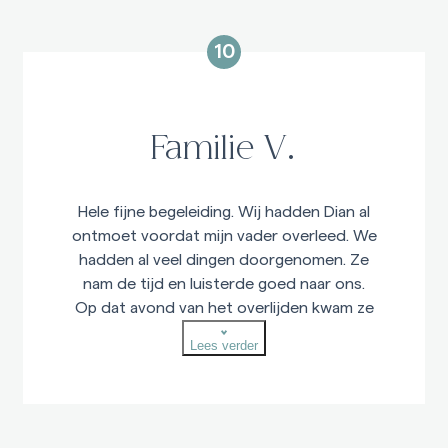
blijven koesteren!
10
Familie V.
Hele fijne begeleiding. Wij hadden Dian al
ontmoet voordat mijn vader overleed. We
hadden al veel dingen doorgenomen. Ze
nam de tijd en luisterde goed naar ons.
Op dat avond van het overlijden kwam ze
met haar collega’s om mijn vader te
Lees verder
verzorgen. Dat ging allemaal in alle rust en
vrede. Tijdens de hele week naar de
uitvaart toe hadden wij dagelijks contact
met haar. Ze is een rustige lieve vrouw die