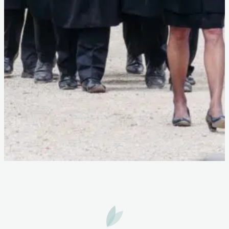
Gedichten voor rouwkaart
Sterrenstilte
Over Aurelia
Condoleanceregister
Contact