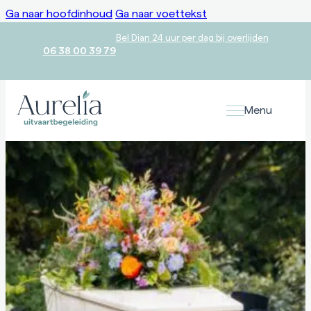
Ga naar hoofdinhoud
Ga naar voettekst
Bel Dian 24 uur per dag bij overlijden
06 38 00 39 79
Menu
Voor overlijden
Uitvaartwensen
Er is niets zo persoonlijk als een afscheid. Van te voren uw
uitvaartwensen kenbaar maken geeft rust.
Bij overlijden
Uitvaart regelen
In alle rust afscheid nemen van uw dierbare zonder zorgen.