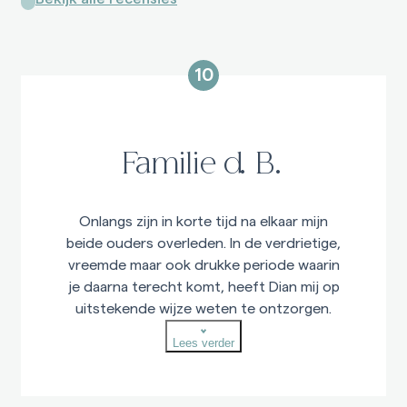
10
Familie d. B.
Onlangs zijn in korte tijd na elkaar mijn
beide ouders overleden. In de verdrietige,
vreemde maar ook drukke periode waarin
je daarna terecht komt, heeft Dian mij op
uitstekende wijze weten te ontzorgen.
Op een respectvolle manier heeft zij mij
Lees verder
langs de lastige en moeilijke besluiten
weten te leiden wat heeft geresulteerd in
mooie uitvaart die ik in mijn gedachten kan