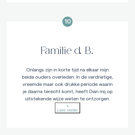
10
Familie d. B.
Onlangs zijn in korte tijd na elkaar mijn
beide ouders overleden. In de verdrietige,
vreemde maar ook drukke periode waarin
je daarna terecht komt, heeft Dian mij op
uitstekende wijze weten te ontzorgen.
Op een respectvolle manier heeft zij mij
Lees verder
langs de lastige en moeilijke besluiten
weten te leiden wat heeft geresulteerd in
mooie uitvaart die ik in mijn gedachten kan
blijven koesteren!