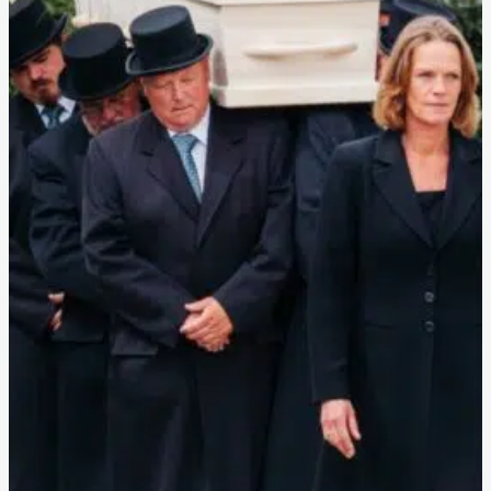
Na overlijden
Voor nabestaanden
Na het afscheid moet er nog veel geregeld worden. Maak het
afhandelen van administratieve zaken makkelijker.
Belangrijke informatie
Kosten uitvaart
Begraven
Cremeren
Handig
Inspiratie
Recensies
Teksten voor rouwkaart