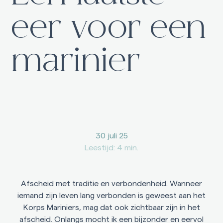
Na overlijden
eer voor een
Voor nabestaanden
Na het afscheid moet er nog veel geregeld worden. Maak het
marinier
afhandelen van administratieve zaken makkelijker.
Belangrijke informatie
Kosten uitvaart
Begraven
30 juli 25
Cremeren
Leestijd: 4 min.
Handig
Afscheid met traditie en verbondenheid. Wanneer
Inspiratie
iemand zijn leven lang verbonden is geweest aan het
Recensies
Korps Mariniers, mag dat ook zichtbaar zijn in het
Teksten voor rouwkaart
afscheid. Onlangs mocht ik een bijzonder en eervol