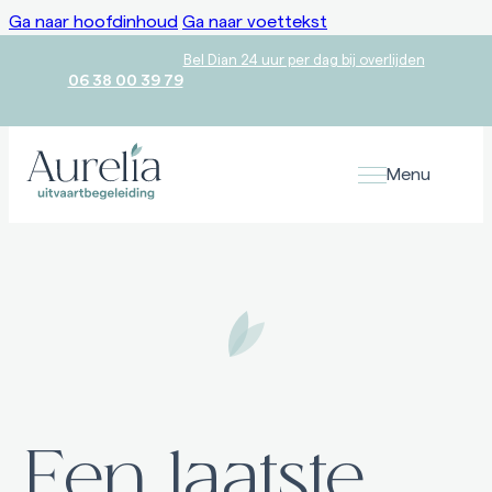
Ga naar hoofdinhoud
Ga naar voettekst
Bel Dian 24 uur per dag bij overlijden
06 38 00 39 79
Menu
Voor overlijden
Uitvaartwensen
Er is niets zo persoonlijk als een afscheid. Van te voren uw
uitvaartwensen kenbaar maken geeft rust.
Bij overlijden
Uitvaart regelen
Een laatste
In alle rust afscheid nemen van uw dierbare zonder zorgen.