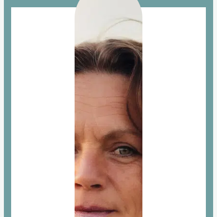
Gedichten voor rouwkaart
Sterrenstilte
Over Aurelia
Condoleanceregister
Contact