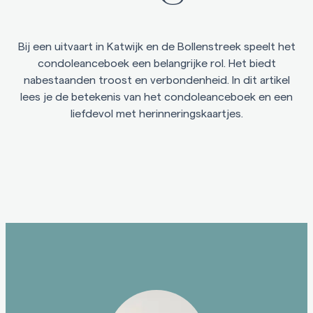
Na overlijden
Voor nabestaanden
Bij een uitvaart in Katwijk en de Bollenstreek speelt het
Na het afscheid moet er nog veel geregeld worden. Maak het
condoleanceboek een belangrijke rol. Het biedt
afhandelen van administratieve zaken makkelijker.
nabestaanden troost en verbondenheid. In dit artikel
lees je de betekenis van het condoleanceboek en een
liefdevol met herinneringskaartjes.
Belangrijke informatie
Kosten uitvaart
Begraven
Cremeren
Handig
Inspiratie
Recensies
Teksten voor rouwkaart