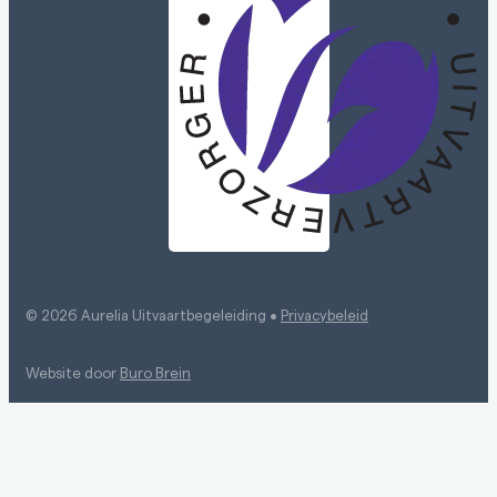
© 2026 Aurelia Uitvaartbegeleiding •
Privacybeleid
Website door
Buro Brein