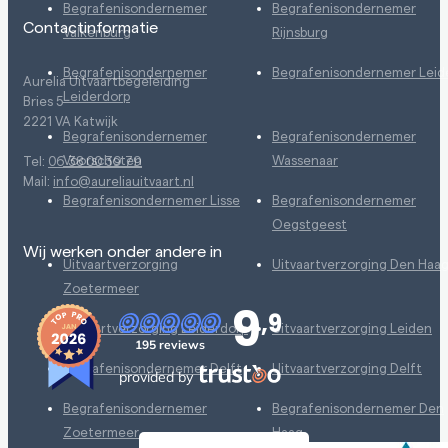
Begrafenisondernemer
Begrafenisondernemer
Contactinformatie
Valkenburg
Rijnsburg
Begrafenisondernemer
Begrafenisondernemer Leid
Aurelia Uitvaartbegeleiding
Leiderdorp
Bries 5
2221 VA Katwijk
Begrafenisondernemer
Begrafenisondernemer
Voorschoten
Wassenaar
Tel:
06 38 00 39 79
Mail:
info@aureliauitvaart.nl
Begrafenisondernemer Lisse
Begrafenisondernemer
Oegstgeest
Wij werken onder andere in
Uitvaartverzorging
Uitvaartverzorging Den Haa
Zoetermeer
9
,9
Uitvaartverzorging Leiderdorp
Uitvaartverzorging Leiden
195 reviews
Begrafenisondernemer Delft
Uitvaartverzorging Delft
provided by
Begrafenisondernemer
Begrafenisondernemer Den
Zoetermeer
Haag